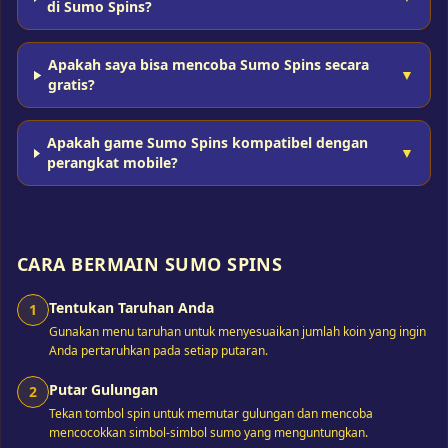
di Sumo Spins?
Apakah saya bisa mencoba Sumo Spins secara
▼
gratis?
Apakah game Sumo Spins kompatibel dengan
▼
perangkat mobile?
CARA BERMAIN SUMO SPINS
Tentukan Taruhan Anda
1
Gunakan menu taruhan untuk menyesuaikan jumlah koin yang ingin
Anda pertaruhkan pada setiap putaran.
Putar Gulungan
2
Tekan tombol spin untuk memutar gulungan dan mencoba
mencocokkan simbol-simbol sumo yang menguntungkan.