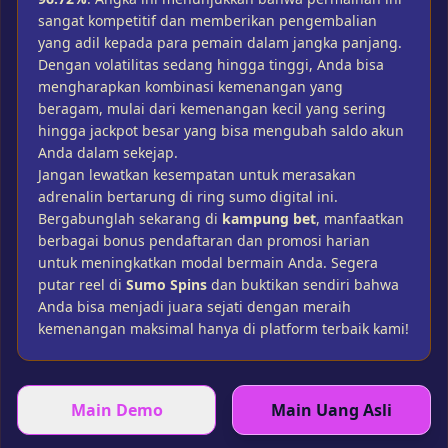
sangat kompetitif dan memberikan pengembalian
yang adil kepada para pemain dalam jangka panjang.
Dengan volatilitas sedang hingga tinggi, Anda bisa
mengharapkan kombinasi kemenangan yang
beragam, mulai dari kemenangan kecil yang sering
hingga jackpot besar yang bisa mengubah saldo akun
Anda dalam sekejap.
Jangan lewatkan kesempatan untuk merasakan
adrenalin bertarung di ring sumo digital ini.
Bergabunglah sekarang di
kampung bet
, manfaatkan
berbagai bonus pendaftaran dan promosi harian
untuk meningkatkan modal bermain Anda. Segera
putar reel di
Sumo Spins
dan buktikan sendiri bahwa
Anda bisa menjadi juara sejati dengan meraih
kemenangan maksimal hanya di platform terbaik kami!
Main Demo
Main Uang Asli