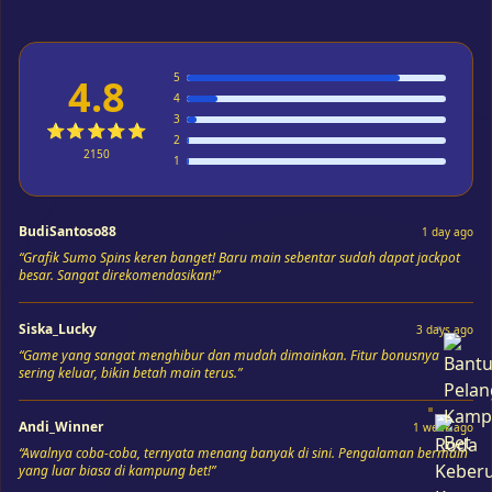
5
4.8
4
3
⭐⭐⭐⭐⭐
2
2150
1
BudiSantoso88
1 day ago
“Grafik Sumo Spins keren banget! Baru main sebentar sudah dapat jackpot
besar. Sangat direkomendasikan!”
Siska_Lucky
3 days ago
“Game yang sangat menghibur dan mudah dimainkan. Fitur bonusnya
sering keluar, bikin betah main terus.”
Andi_Winner
1 week ago
“Awalnya coba-coba, ternyata menang banyak di sini. Pengalaman bermain
yang luar biasa di kampung bet!”