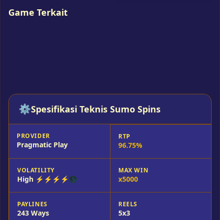
Game Terkait
⚙️
Spesifikasi Teknis Sumo Spins
PROVIDER
RTP
Pragmatic Play
96.75%
VOLATILITY
MAX WIN
High ⚡⚡⚡⚡🌑
x5000
PAYLINES
REELS
243 Ways
5x3